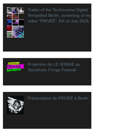
Trailer of the Technocene Digital
Tempelhof Berlin, screening of my
video "PRIVEE", 6th of July 2024
Projection de LE SONGE au
Stockholm Fringe Festival
Présentation de PRIVEE à Berlin