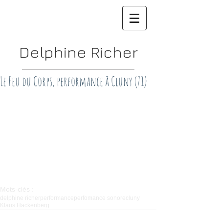
Delphine Richer
Le Feu du Corps, performance à Cluny (71)
Mots-clés :
delphine richer
performance
perfomance sonore
cluny
Klaus Hackenberg