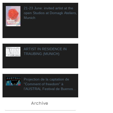
21-23 June: invited artist at the
open Studios at Domagk Ateliers,
Munich
ARTIST IN RESIDENCE IN
TRAUBING (MUNICH)
Projection de la captation de
"Comment of freedom" à
l'AUSTRAL Festival de Buenos
Aires !
Archive