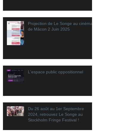
Projection de Le Songe au cinéma
de Mâcon 2 Juin 2025
L'espace public oppositionnel
Du 26 août au 1er Septembre
2024, retrouvez Le Songe au
Stockholm Fringe Festival !