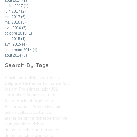
août 2017
(1)
1 post
juillet 2017
(1)
1 post
juin 2017
(2)
2 posts
mai 2017
(6)
6 posts
mai 2016
(3)
3 posts
avril 2016
(7)
7 posts
octobre 2015
(1)
1 post
juin 2015
(1)
1 post
avril 2015
(4)
4 posts
septembre 2014
(4)
4 posts
août 2014
(8)
8 posts
Search By Tags
Article journal
Delphine Richer
Delphine Richer performance MPA-B
Insight Projet
Installation
JSL
Journal de Saone-et-Loire
Klaus Hackenberg
Oeuvre
Performance
Térence Meunier
action collective
art
artiste
atelier delphine richer
berlin
chine
cluny
delphine richer
delphine richer perofrmance
delphine richer workshop