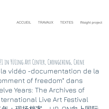
ACCUEIL
TRAVAUX
TEXTES
INsight project
21 in YüLing Art Center, Chongching, Chine
 la vidéo -documentation de la 
omment of freedom" dans 
elve Years: The Archives of 
ernational Live Art Festival 
/ 十二年：现场档案，UP-ON向上国际