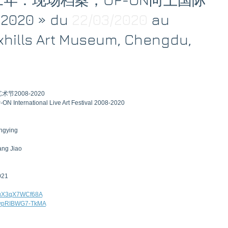
020 » du
 22/03/2020 
au 
uxhills Art Museum, Chengdu, 
节2008-2020
ON International Live Art Festival 2008-2020
ngying
ang Jiao
021
ppuX3qX7WCf68A
gXwpRIBWG7-TkMA