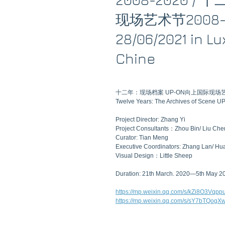
现场艺术节2008-2
28/06/2021 in L
Chine
十二年：现场档案 UP-ON向上国际现场艺术
Twelve Years: The Archives of Scene UP-
Project Director: Zhang Yi
Project Consultants：Zhou Bin/ Liu Che
Curator: Tian Meng
Executive Coordinators: Zhang Lan/ Hu
Visual Design：Little Sheep
Duration: 21th March. 2020—5th May 2
https://mp.weixin.qq.com/s/kZi8O3Vq
https://mp.weixin.qq.com/s/sY7bTQo