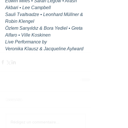
Edwin Miles • Sarah Legow • Arash 
Akbari • Lee Campbell
Sauli Tvaltvadze • Leonhard Müllner & 
Robin Klengel
Özlem Sarıyıldız & Bora Yediel • Greta 
Alfaro • Ville Koskinen
Live Performance by
Veronika Klausz & Jacqueline Aylward
Commentaires
Rédigez un commentaire...