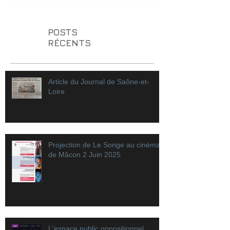
POSTS
RÉCENTS
Article du Journal de Saône-et-
Loire
Projection de Le Songe au cinéma
de Mâcon 2 Juin 2025
L'espace public oppositionnel