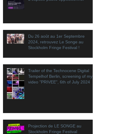
Du 26 août au 1er Septembre
2024, retrouvez Le Songe au
Stockholm Fringe Festival !
Trailer of the Technocene Digital
Tempelhof Berlin, screening of my
video "PRIVEE", 6th of July 2024
Projection de LE SONGE au
Stockholm Fringe Festival