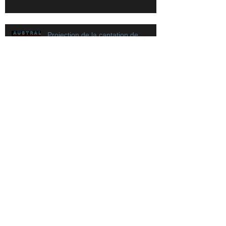
Projection de la captation de
"Comment of freedom" à
l'AUSTRAL Festival de Buenos
Aires !
Archive
juillet 2025
(1)
1 post
juin 2025
(1)
1 post
mai 2025
(1)
1 post
juillet 2024
(4)
4 posts
juin 2024
(2)
2 posts
novembre 2023
(1)
1 post
mai 2023
(1)
1 post
janvier 2023
(1)
1 post
septembre 2022
(1)
1 post
août 2022
(1)
1 post
octobre 2021
(1)
1 post
mars 2021
(1)
1 post
novembre 2020
(2)
2 posts