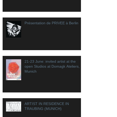
Présentation de PRIVEE à Berlin
21-23 June: invited artist at the
open Studios at Domagk Ateliers,
Munich
ARTIST IN RESIDENCE IN
TRAUBING (MUNICH)