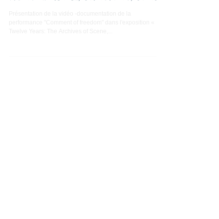
YüLing Art Center, Chongching, Chine
Présentation de la vidéo -documentation de la
performance "Comment of freedom" dans l'exposition «
Twelve Years: The Archives of Scene,...
Posts récents
Article du Journal de Saône-et-
Loire