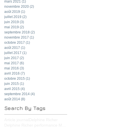
mars 2021
(1)
1 post
novembre 2020
(2)
2 posts
août 2019
(1)
1 post
juillet 2019
(2)
2 posts
juin 2019
(3)
3 posts
mai 2019
(2)
2 posts
septembre 2018
(2)
2 posts
novembre 2017
(1)
1 post
octobre 2017
(1)
1 post
août 2017
(1)
1 post
juillet 2017
(1)
1 post
juin 2017
(2)
2 posts
mai 2017
(6)
6 posts
mai 2016
(3)
3 posts
avril 2016
(7)
7 posts
octobre 2015
(1)
1 post
juin 2015
(1)
1 post
avril 2015
(4)
4 posts
septembre 2014
(4)
4 posts
août 2014
(8)
8 posts
Search By Tags
Article journal
Delphine Richer
Delphine Richer performance MPA-B