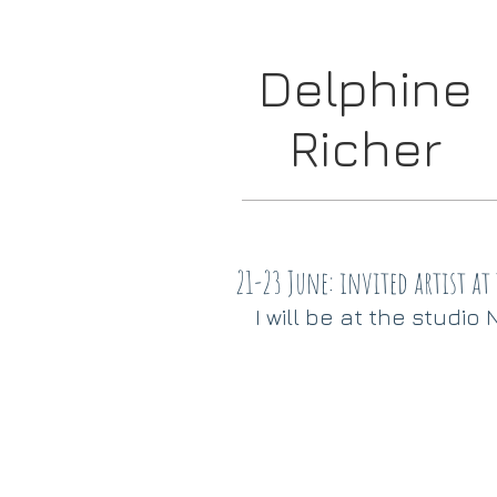
Delphine
Richer
21-23 June: invited artist at
I will be at the studio